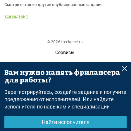
Смотрите также другие опубликованные задания:
все задания
© 2026 freelance.ru
Сервисы
Помощь
Вам нужно нанять фрилансера
Поиск
для работы?
Правила
Зарегистрируйтесь, создайте задание и получите
Оферта
предложения от исполнителей. Или найдите
исполнителя по навыкам и специализации
Политика конфиденциальности
Дисклеймер о ЗоЗПП
Найти исполнителя
Отказ от ответственности