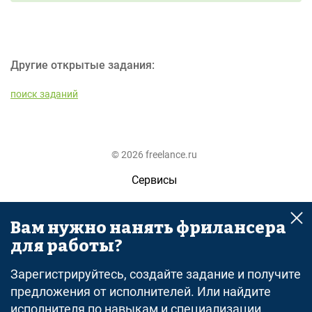
Другие открытые задания:
поиск заданий
© 2026 freelance.ru
Сервисы
Помощь
Вам нужно нанять фрилансера
Поиск
для работы?
Правила
Зарегистрируйтесь, создайте задание и получите
Оферта
предложения от исполнителей. Или найдите
исполнителя по навыкам и специализации