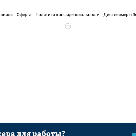
равила
Оферта
Политика конфиденциальности
Дисклеймер о 
ера для работы?