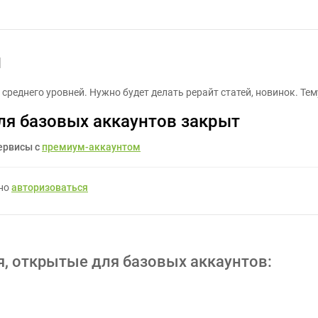
Рерайт на разные темы - Задание для фрилансеров #453701
ы
среднего уровней. Нужно будет делать рерайт статей, новинок. Тем
ля базовых аккаунтов закрыт
ервисы с
премиум-аккаунтом
жно
авторизоваться
я, открытые для базовых аккаунтов: