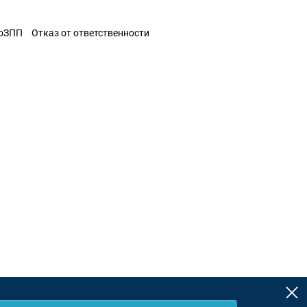
ЗоЗПП
Отказ от ответственности