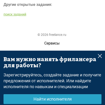
Другие открытые задания:
поиск заданий
© 2026 freelance.ru
Сервисы
Помощь
Вам нужно нанять фрилансера
Поиск
для работы?
Правила
Зарегистрируйтесь, создайте задание и получите
Оферта
предложения от исполнителей. Или найдите
исполнителя по навыкам и специализации
Политика конфиденциальности
Дисклеймер о ЗоЗПП
Найти исполнителя