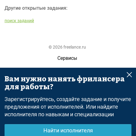
Другие открытые задания:
поиск заданий
© 2026 freelance.ru
Сервисы
Помощь
Вам нужно нанять фрилансера
Поиск
для работы?
Правила
Зарегистрируйтесь, создайте задание и получите
Оферта
предложения от исполнителей. Или найдите
исполнителя по навыкам и специализации
Политика конфиденциальности
Дисклеймер о ЗоЗПП
Найти исполнителя