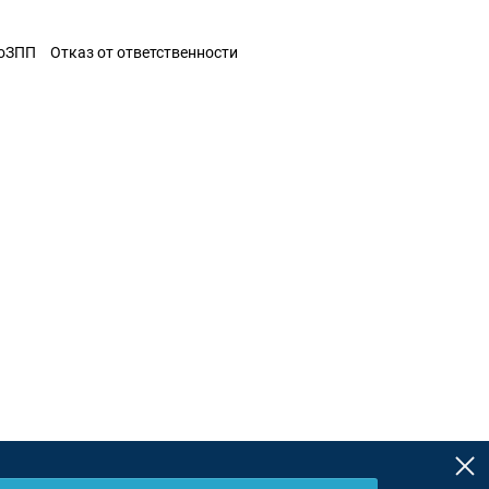
ЗоЗПП
Отказ от ответственности