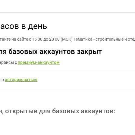
лайн консультант 5 часов в день - Задание для фрилансеров #113
часов в день
анте на сайте с 15 00 до 20 00 (МСК) Тематика - строительные и о
ля базовых аккаунтов закрыт
ервисы с
премиум-аккаунтом
жно
авторизоваться
я, открытые для базовых аккаунтов: