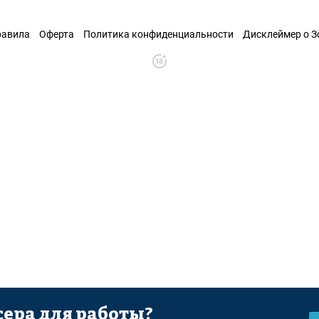
равила
Оферта
Политика конфиденциальности
Дисклеймер о 
ера для работы?