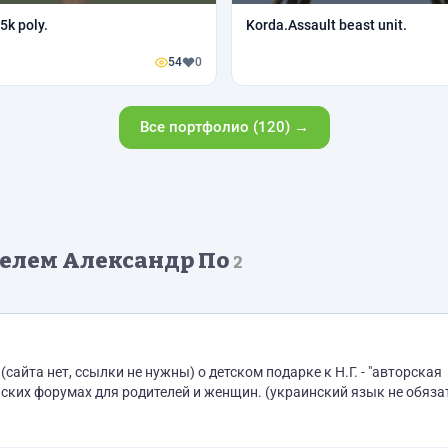
5k poly.
Korda.Assault beast unit.
54
0
Все портфолио (120) →
елем Александр По
2
йта нет, ссылки не нужны) о детском подарке к Н.Г. - "авторская
ких форумах для родителей и женщин. (украинский язык не обязат