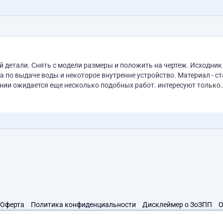
й детали. Cнять с модели размеры и положить на чертеж. Исходник
ется еще несколько подобных работ. интересуют только
в приложении. приложил общий вид для ознакомления.
Оферта
Политика конфиденциальности
Дисклеймер о ЗоЗПП
О