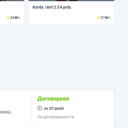
Korda. Unit 2.5 k poly.
54
0
57
0
Договорная
за 20 дней
елен).
По договоренности