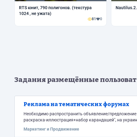
RTS юнит, 790 полигонов. (текстура
Nautilus.2.
1024 , не ужата)
81
0
Задания размещённые пользоват
Реклама на тематических форумах
Необходимо распространить объявление/предложение (са
раскраска-иллюстрация+набор карандашей", на украинс
Маркетинг и Продвижение