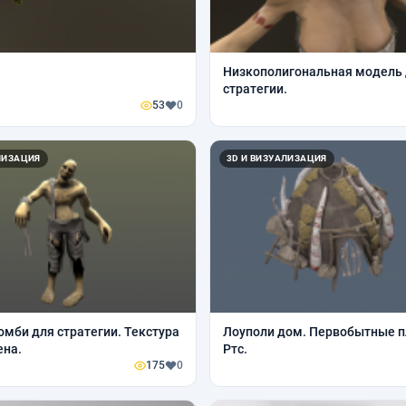
Низкополигональная модель
стратегии.
53
0
ЛИЗАЦИЯ
3D И ВИЗУАЛИЗАЦИЯ
омби для стратегии. Текстура
Лоуполи дом. Первобытные п
ена.
Ртс.
175
0