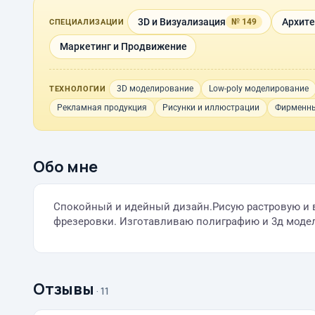
3D и Визуализация
Архите
№ 149
СПЕЦИАЛИЗАЦИИ
Маркетинг и Продвижение
3D моделирование
Low-poly моделирование
ТЕХНОЛОГИИ
Рекламная продукция
Рисунки и иллюстрации
Фирменны
Обо мне
Спокойный и идейный дизайн.Рисую растровую и в
фрезеровки. Изготавливаю полиграфию и 3д моде
Отзывы
· 11