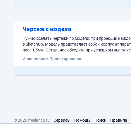
Чертеж с модели
Нужно сделать чертежи по модели. три проекции каждо
в SketchUp. Модель представляет собой корпус аппарата по выдаче воды и некоторое внутренне устройство. Материал - стальной
лист 1,5мм. Остальное обсудим. при успешном выполнении ожида
чертежи, формат чертежей 
Инженерия и Проектирование
© 2026 freelance.ru
Сервисы
Помощь
Поиск
Правила