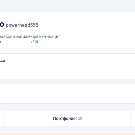
о
›
powerhead555
ОФЕССИОНАЛИЗМ
КОММУНИКАЦИЯ
-
0
/10
ода
Портфолио
120