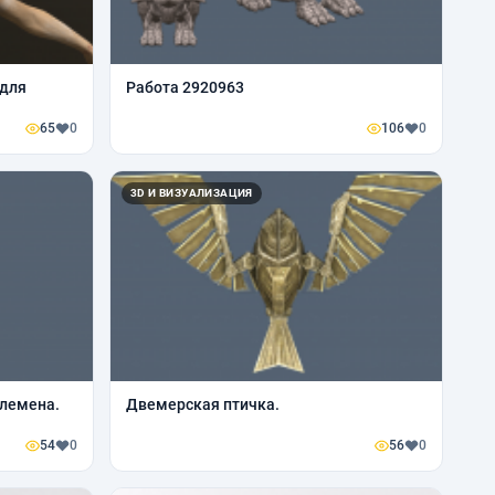
 для
Работа 2920963
65
0
106
0
3D И ВИЗУАЛИЗАЦИЯ
лемена.
Двемерская птичка.
54
0
56
0