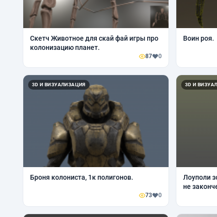
Скетч Животное для скай фай игры про
Воин роя.
колонизацию планет.
87
0
3D И ВИЗУАЛИЗАЦИЯ
3D И ВИЗУА
Броня колониста, 1к полигонов.
Лоуполи з
не законч
73
0