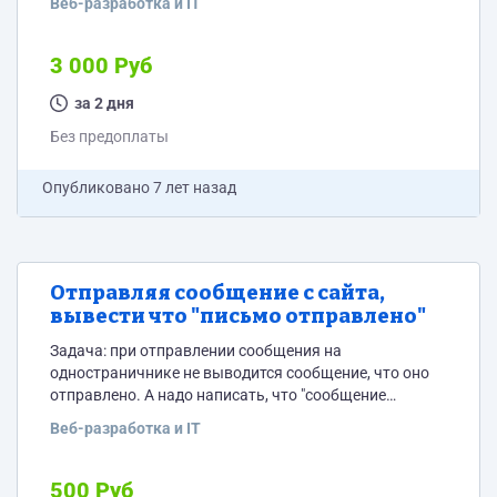
Веб-разработка и IT
звонок" 2) Пункты меню: главная - цены - услуги -
текущие работы - контакты услуги раскрываются:
-Реконструкция коттеджей и домов -Строительство
3 000 Руб
коттеджей -Инженерные cистемы -Отделка домов и
квартир -Лестницы -Светопрозрачные конструкции
за 2 дня
-Заборы, гаражи, беседкиЗаборы, гаражи, беседки
Без предоплаты
-Благоустройство...
Опубликовано
7 лет назад
Отправляя сообщение с сайта,
вывести что "письмо отправлено"
Задача: при отправлении сообщения на
одностраничнике не выводится сообщение, что оно
отправлено. А надо написать, что "сообщение
отправлено". Сейчас ничего не выводится, но
Веб-разработка и IT
сообщение отправляется корректно, также
корректно выводятся сообщения об ошибке. Раньше
форма работала нормально, при переезде на новый
500 Руб