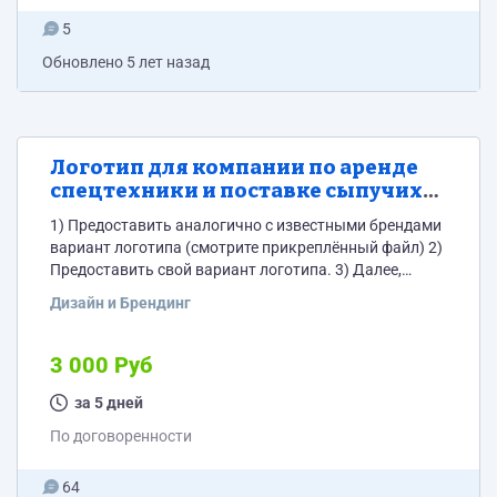
5
Обновлено
5 лет назад
Логотип для компании по аренде
спецтехники и поставке сыпучих
материалов
1) Предоставить аналогично с известными брендами
вариант логотипа (смотрите прикреплённый файл) 2)
Предоставить свой вариант логотипа. 3) Далее,
выбираем 1-2 варианта логотипа и прорабываем их.
Дизайн и Брендинг
4) Итоговый логотип имеет: a. Три варианта:
маленький, средний (с названием компании), полный
(название компании+ слоган) b. Представлен в
3 000 Руб
векторном (масштабируется без потери качества) и
растровом формате c. Палитра цветов в CMYK и RGB
за 5 дней
d. Основные цвета представлены и...
По договоренности
64