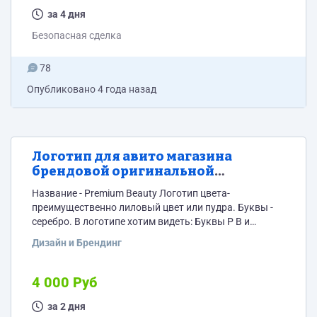
Нужны пастельные тона и серебро. Исполнение
логотипа хотим видеть в двух вариантах круглый или
за 4 дня
прямоугольный, выберем один из них....
Безопасная сделка
78
Опубликовано
4 года назад
Логотип для авито магазина
брендовой оригинальной
косметики
Название - Premium Beauty Логотип цвета-
преимущественно лиловый цвет или пудра. Буквы -
серебро. В логотипе хотим видеть: Буквы P B и
абстрактную геометрию. Направление стиля-дорогая
Дизайн и Брендинг
роскошь. Занимаемся продажей брендовых
Косметики-Chanel,Dior,Clarins,духов ,крема
эксклюзив,декоративная косметика люкс. Нужны
4 000 Руб
пастельные тона и серебро Исполнение логотипа
хотим видеть в двух вариантах круглый или
за 2 дня