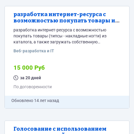
разработка интернет-ресурса с
возможностью покупать товары из
каталога и создать товар самому
разработка интернет-ресурса с возможностью
покупать товары (типсы - накладные ногти) из
каталога, а также загружать собственную
фотографию для редактирования и выбора своего
Веб-разработка и IT
рисунка на типсы. Личный кабинет, корзина. Система
управления сайтом на ваш выбор. Подробное ТЗ
присутсвует.
15 000 Руб
за 20 дней
По договоренности
Обновлено
14 лет назад
Голосование с использованием