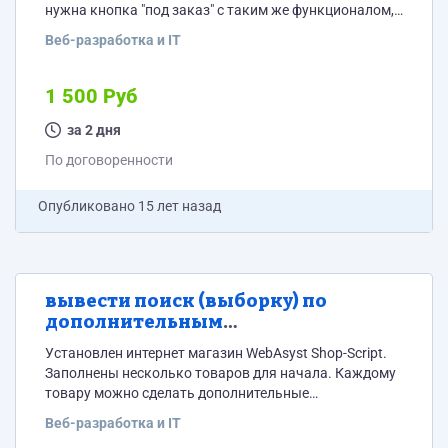
нужна кнопка "под заказ" с таким же функционалом,
что и обычная "в корзину", с разницей в том, что не
Веб-разработка и IT
убирает единицу товара со склада (так как там их
итак 0, или уходит в минус, обсудим). Также помечает
для админа, что этот товар на заказ. Расположение
1 500 Руб
файлов, которые нужно изменить...
за 2 дня
По договоренности
Опубликовано
15 лет назад
вывести поиск (выборку) по
дополнительным
характеристикам товара интернет
Установлен интернет магазин WebAsyst Shop-Script.
магазина на WebAsyst Shop-Script и
Заполнены несколько товаров для начала. Каждому
потом установить новый дизайн
товару можно сделать дополнительные
характеристики (например, цвет, размер,
Веб-разработка и IT
производитель - любые параметры). При сравнение