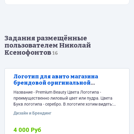
Задания размещённые
пользователем Николай
Ксенофонтов
16
Логотип для авито магазина
брендовой оригинальной
косметики
Название - Premium Beauty Цвета Логотипа -
преимущественно лиловый цвет или пудра. Цвета
Букв логотипа - серебро. В логотипе хотим видеть:
Буквы P B и абстрактную геометрию. Направление
Дизайн и Брендинг
стиля - дорогая роскошь. Занимаемся продажей
брендовых Косметики: Chanel, Dior, Clarins, духов,
крема эксклюзив, декоративная косметика люкс.
4 000 Руб