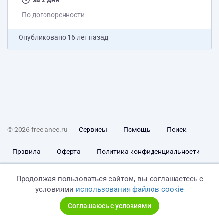
здесь реализован поиск на странице товаров по
за 2 дня
дополнительным характеристикам. Нужно:
По договоренности
реализовать выборку по дополнительным
характеристикам интернет магазина на WebAsyst
Опубликовано
16 лет назад
Shop-Script также, как на
http://vasko.ru/to_catalog/action_categDesc/id_510/
(столбец справа) а...
© 2026 freelance.ru
Сервисы
Помощь
Поиск
Правила
Оферта
Политика конфиденциальности
Дисклеймер о ЗоЗПП
Отказ от ответственности
Продолжая пользоваться сайтом, вы соглашаетесь с
условиями
использования файлов cookie
Соглашаюсь с условиями