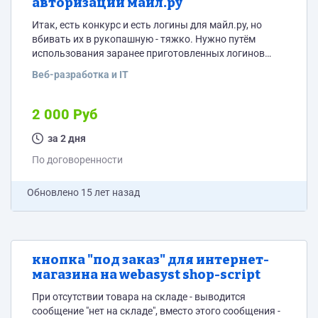
авторизации майл.ру
Итак, есть конкурс и есть логины для майл.ру, но
вбивать их в рукопашную - тяжко. Нужно путём
использования заранее приготовленных логинов
майл.ру проголосовать за свою фотку. ТЗ на
Веб-разработка и IT
создание автоматически исполняемого скрипта
(язык программирования - любой): 1) Заходим на
страницу голосования вида [сайт]/[путь]/id/[номер
2 000 Руб
пользователя] 2) С этой странице переходим на
страницу голосования, чтобы прибавить себе +1
за 2 дня
голос https://connect.mail.ru/oauth/authorize?client_id=
По договоренности
[айди клиента]&response_type=code&redirect_uri=
[сайт]/profile/mailru/finish на данной странице нам
Обновлено
15 лет назад
предлагают...
кнопка "под заказ" для интернет-
магазина на webasyst shop-script
При отсутствии товара на складе - выводится
сообщение "нет на складе", вместо этого сообщения -