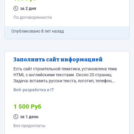
хостинг что-то изменилось. Пробовали на разных
версиях PHP, то же самое. Сейчас PHP 5.6 часть кода
за 2 дня
откуда отправляется: ----- <div class="error-msg text-
По договоренности
left"></div> <button type="submit"...
Опубликовано
8 лет назад
Заполнить сайт информацией
Есть сайт строительной тематики, установлена тема
HTML с английскими текстами. Около 20 страниц.
Задача: вставить русски текста, логотип, телефон,
изображения. Сделать сайт - похожим на
Веб-разработка и IT
качественный. Сайт полностью на HTML+javascript.
Потом будет переделываться, поэтому на место
повторяющихся элементов (телефон, адрес, e-mail,
1 500 Руб
логотип, название фирмы, счётчики) вставляем php
конструкцию - include('tel.txt') и т.п. Информация есть
за 1 день
в 1) буклете 2) изображения в т.ч. логотип 3) сайты-
Без предоплаты
доноры