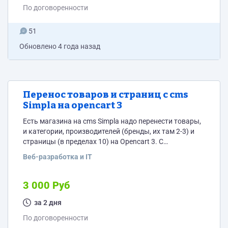
прямоугольный, выберем один из них. Ваши супер
По договоренности
подробные брифы заполнены не будут, всё что есть
-...
51
Обновлено
4 года назад
Перенос товаров и страниц с cms
Simpla на opencart 3
Есть магазина на cms Simpla надо перенести товары,
и категории, производителей (бренды, их там 2-3) и
страницы (в пределах 10) на Opencart 3. С
сохранением: 1) title - заголовок страницы 2) h1 -
Веб-разработка и IT
заголовок текстовый 3) URL- страница в том числе
путь, 4) изображения и текстовая информация
Товары надо перенести через базу данных, не по
3 000 Руб
одному! Переносим сначала на технологический
домен (opencart уже установлен),...
за 2 дня
По договоренности