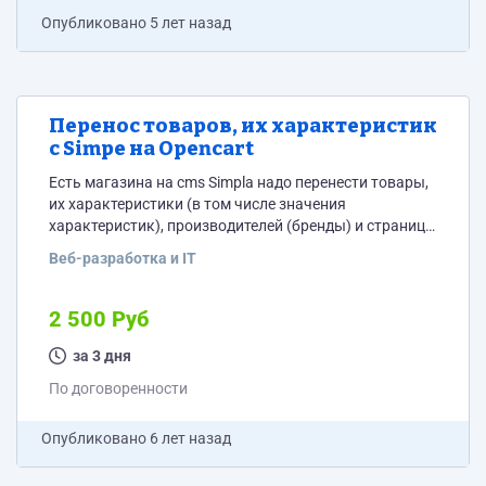
Опубликовано
5 лет назад
Перенос товаров, их характеристик
с Simpe на Opencart
Есть магазина на cms Simpla надо перенести товары,
их характеристики (в том числе значения
характеристик), производителей (бренды) и страницы
(в пределах 10) на Opencart. С сохранением: 1) title -
Веб-разработка и IT
заголовок страницы 2) h1 - заголовок текстовый 3)
URL- страница в том числе путь, 4) изображения и
текстовая информация Товаров около 1500 и надо
2 500 Руб
перенести через базу данных, не по одному! Сайт:
https://santehlist.ru/ Переносим сначала...
за 3 дня
По договоренности
Опубликовано
6 лет назад