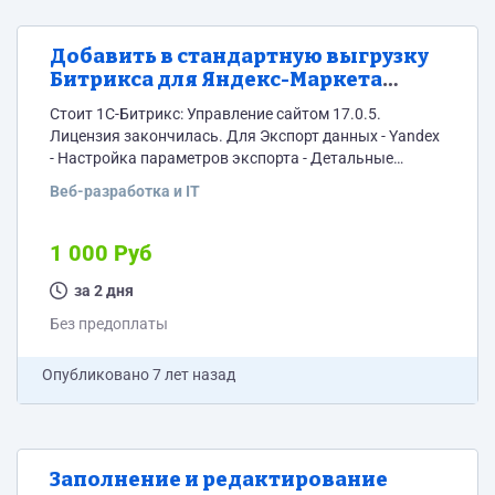
Добавить в стандартную выгрузку
Битрикса для Яндекс-Маркета
дополнительное поле
Стоит 1С-Битрикс: Управление сайтом 17.0.5.
Лицензия закончилась. Для Экспорт данных - Yandex
- Настройка параметров экспорта - Детальные
настройки - Дополнительные свойства для выгрузки
Веб-разработка и IT
в "Дополнительные свойства для выгрузки" к каждой
переменной "(param)" добавляем переменную unit,
которая будет по умолчанию пустая и пользователь
1 000 Руб
будет сам заполнять её значение (должна выводится
рядом с param) Какая сейчас выгрузка: <param
за 2 дня
name="вес">10</param> какая нужна: <param
Без предоплаты
name="вес" unit="кг">10</param>, если...
Опубликовано
7 лет назад
Заполнение и редактирование