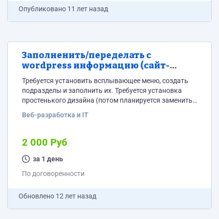
Опубликовано
11 лет назад
Заполненить/переделать с
wordpress информацию (сайт-
визитка)
Требуется установить всплывающее меню, создать
подразделы и заполнить их. Требуется установка
простенького дизайна (потом планируется заменить),
есть только логотип. Вся информация по разделам и
Веб-разработка и IT
логотип - имеется. Оплата через FairPlay
2 000 Руб
за 1 день
По договоренности
Обновлено
12 лет назад