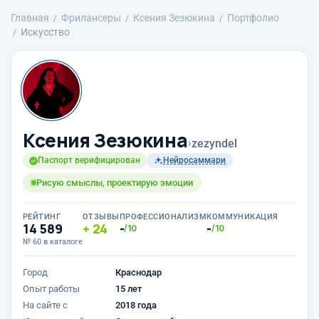
Главная
Фрилансеры
Ксения Зезюкина
Портфолио
Искусство
Ксения Зезюкина
›
zezyndel
Паспорт верифицирован
Нейросаммари
Рисую смыслы, проектирую эмоции
РЕЙТИНГ
ОТЗЫВЫ
ПРОФЕССИОНАЛИЗМ
КОММУНИКАЦИЯ
14 589
24
-
-
/10
/10
№ 60 в каталоге
Город
Краснодар
Опыт работы
15 лет
На сайте с
2018 года