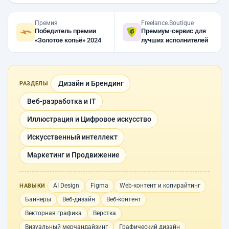
Премия
Freelance.Boutique
Победитель премии
Премиум-сервис для
«Золотое копьё» 2024
лучших исполнителей
Дизайн и Брендинг
РАЗДЕЛЫ
Веб-разработка и IT
Иллюстрация и Цифровое искусство
Искусственный интеллект
Маркетинг и Продвижение
AI Design
Figma
Web-контент и копирайтинг
НАВЫКИ
Баннеры
Веб-дизайн
Веб-контент
Векторная графика
Верстка
Визуальный мерчандайзинг
Графический дизайн