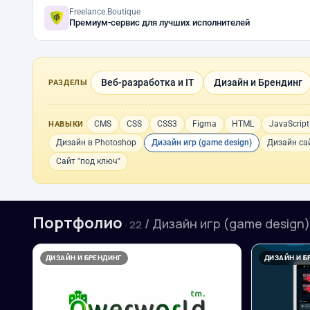
Freelance.Boutique
Премиум-сервис для лучших исполнителей
Веб-разработка и IT
Дизайн и Брендинг
РАЗДЕЛЫ
CMS
CSS
CSS3
Figma
HTML
JavaScript
НАВЫКИ
Дизайн в Photoshop
Дизайн игр (game design)
Дизайн са
Сайт "под ключ"
Портфолио
/ Дизайн игр (game design)
· 22
ДИЗАЙН И БРЕНДИНГ
ДИЗАЙН И Б