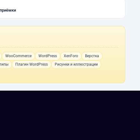
 приёмки
WooCommerce
WordPress
XenForo
Верстка
типы
Плагин WordPress
Рисунки и иллюстрации