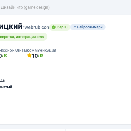
Дизайн игр (game design)
ицкий
›
webrubicon
Сбер ID
Нейросаммари
 верстка, интеграции cms
ФЕССИОНАЛИЗМ
КОММУНИКАЦИЯ
0
10
/10
/10
ода
анятый