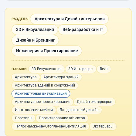
Архитектура и Дизайн интерьеров
РАЗДЕЛЫ
3D и Визуализация
Веб-разработка и IT
Дизайн и Брендинг
Инженерия и Проектирование
3D Визуализация
3D Интерьеры
Revit
НАВЫКИ
Архитектура
Архитектура зданий
Архитектура зданий и сооружений
Архитектурная визуализация
Архитектурное проектирование
Дизайн экстерьеров
Изготовление мебели
Ландшафтный дизайн
Логотипы
Проектирование объектов
Теплоснабжение/Отопление/Вентиляция
Экстерьеры