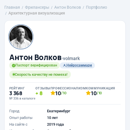
Главная
Фрилансеры
Антон Волков
Портфолио
Архитектурная визуализация
Антон Волков
›
volmark
Паспорт верифицирован
Нейросаммари
Скорость качеству не помеха!
РЕЙТИНГ
ОТЗЫВЫ
ПРОФЕССИОНАЛИЗМ
КОММУНИКАЦИЯ
3 368
8
10
10
/10
/10
№ 336 в каталоге
Город
Екатеринбург
Опыт работы
10 лет
На сайте с
2019 года