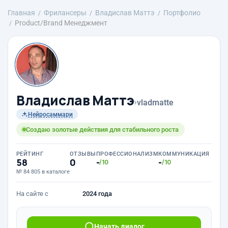
Главная
Фрилансеры
Владислав Маттэ
Портфолио
Product/Brand Менеджмент
Владислав Маттэ
›
vladmatte
Нейросаммари
Создаю золотые действия для стабильного роста
РЕЙТИНГ
ОТЗЫВЫ
ПРОФЕССИОНАЛИЗМ
КОММУНИКАЦИЯ
58
0
-
-
/10
/10
№ 84 805 в каталоге
На сайте с
2024 года
Начать диалог