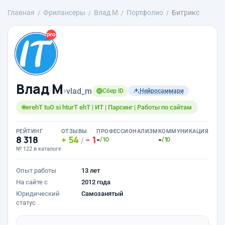
Главная
Фрилансеры
Влад М
Портфолио
Битрикс
Влад М
›
vlad_m
Сбер ID
Нейросаммари
erehT tuO si hturT ehT | ИТ | Парсинг | Работы по сайтам
РЕЙТИНГ
ОТЗЫВЫ
ПРОФЕССИОНАЛИЗМ
КОММУНИКАЦИЯ
8 318
54
1
-
-
/10
/10
/
№ 122 в каталоге
Опыт работы
13 лет
На сайте с
2012 года
Юридический
Самозанятый
статус