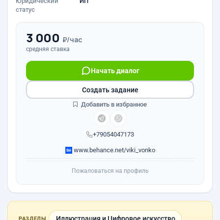
Юридический
ИП
статус
3 000
₽/час
средняя ставка
Начать диалог
Создать задание
Добавить в избранное
+79054047173
www.behance.net/viki_vonko
Пожаловаться на профиль
Иллюстрация и Цифровое искусство
РАЗДЕЛЫ