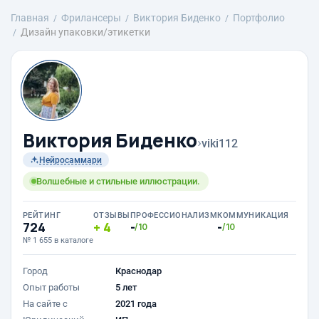
Главная
Фрилансеры
Виктория Биденко
Портфолио
Дизайн упаковки/этикетки
Виктория Биденко
›
viki112
Нейросаммари
Волшебные и стильные иллюстрации.
РЕЙТИНГ
ОТЗЫВЫ
ПРОФЕССИОНАЛИЗМ
КОММУНИКАЦИЯ
724
4
-
-
/10
/10
№ 1 655 в каталоге
Город
Краснодар
Опыт работы
5 лет
На сайте с
2021 года