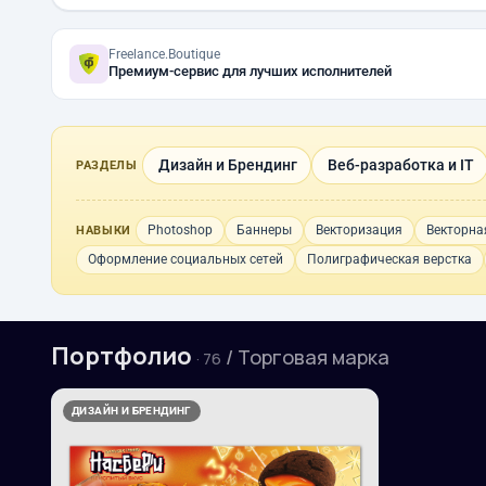
Freelance.Boutique
Премиум-сервис для лучших исполнителей
Дизайн и Брендинг
Веб-разработка и IT
РАЗДЕЛЫ
Photoshop
Баннеры
Векторизация
Векторна
НАВЫКИ
Оформление социальных сетей
Полиграфическая верстка
Портфолио
/ Торговая марка
· 76
ДИЗАЙН И БРЕНДИНГ