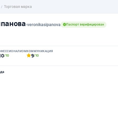
Торговая марка
ипанова
›
veronikasipanova
Паспорт верифицирован
ОФЕССИОНАЛИЗМ
КОММУНИКАЦИЯ
10
9
/10
/10
ода