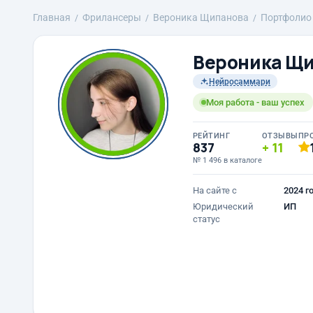
Главная
Фрилансеры
Вероника Щипанова
Портфолио
Вероника Щ
Нейросаммари
Моя работа - ваш успех
РЕЙТИНГ
ОТЗЫВЫ
ПР
837
11
№ 1 496 в каталоге
На сайте с
2024 г
Юридический
ИП
статус