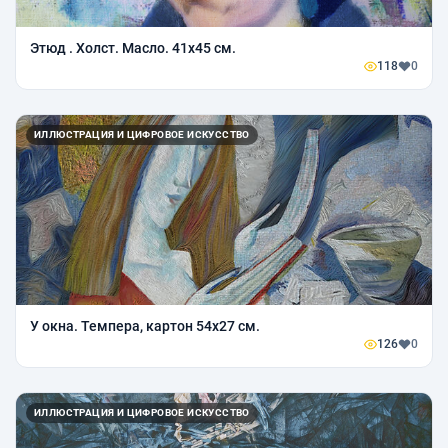
Этюд . Холст. Масло. 41х45 см.
118
0
ИЛЛЮСТРАЦИЯ И ЦИФРОВОЕ ИСКУССТВО
У окна. Темпера, картон 54х27 см.
126
0
ИЛЛЮСТРАЦИЯ И ЦИФРОВОЕ ИСКУССТВО