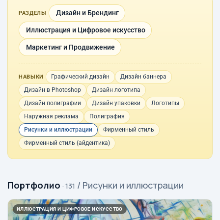
Дизайн и Брендинг
РАЗДЕЛЫ
Иллюстрация и Цифровое искусство
Маркетинг и Продвижение
Графический дизайн
Дизайн баннера
НАВЫКИ
Дизайн в Photoshop
Дизайн логотипа
Дизайн полиграфии
Дизайн упаковки
Логотипы
Наружная реклама
Полиграфия
Рисунки и иллюстрации
Фирменный стиль
Фирменный стиль (айдентика)
Портфолио
/ Рисунки и иллюстрации
· 131
ИЛЛЮСТРАЦИЯ И ЦИФРОВОЕ ИСКУССТВО