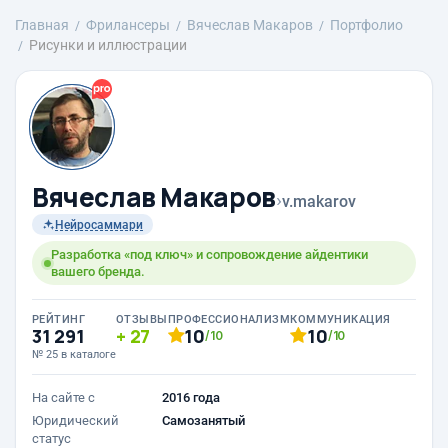
Главная
Фрилансеры
Вячеслав Макаров
Портфолио
Рисунки и иллюстрации
Вячеслав Макаров
›
v.makarov
Нейросаммари
Разработка «под ключ» и сопровождение айдентики
вашего бренда.
РЕЙТИНГ
ОТЗЫВЫ
ПРОФЕССИОНАЛИЗМ
КОММУНИКАЦИЯ
31 291
27
10
10
/10
/10
№ 25 в каталоге
На сайте с
2016 года
Юридический
Самозанятый
статус