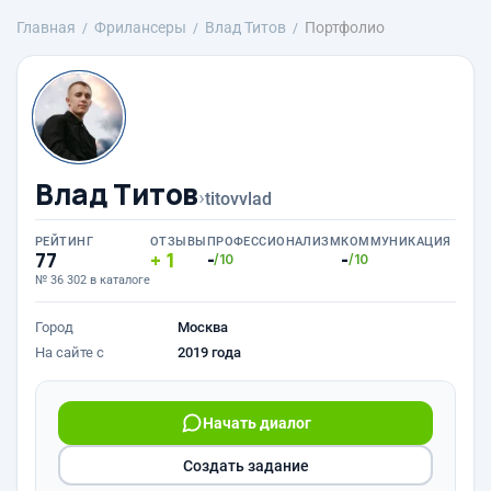
Главная
Фрилансеры
Влад Титов
Портфолио
Влад Титов
›
titovvlad
РЕЙТИНГ
ОТЗЫВЫ
ПРОФЕССИОНАЛИЗМ
КОММУНИКАЦИЯ
77
1
-
-
/10
/10
№ 36 302 в каталоге
Город
Москва
На сайте с
2019 года
Начать диалог
Создать задание