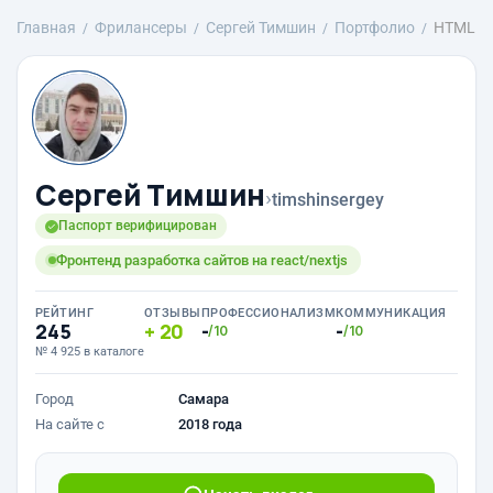
Главная
Фрилансеры
Сергей Тимшин
Портфолио
HTML
Сергей Тимшин
›
timshinsergey
Паспорт верифицирован
Фронтенд разработка сайтов на react/nextjs
РЕЙТИНГ
ОТЗЫВЫ
ПРОФЕССИОНАЛИЗМ
КОММУНИКАЦИЯ
245
20
-
-
/10
/10
№ 4 925 в каталоге
Город
Самара
На сайте с
2018 года