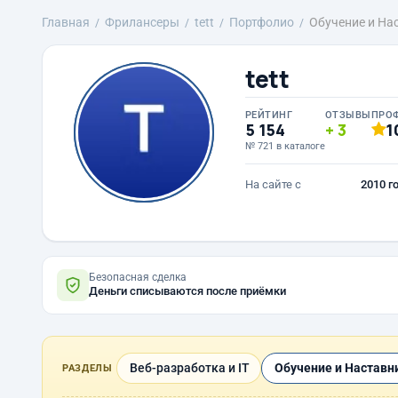
Главная
Фрилансеры
tett
Портфолио
Обучение и На
tett
РЕЙТИНГ
ОТЗЫВЫ
ПРО
5 154
3
1
№ 721 в каталоге
На сайте с
2010 г
Безопасная сделка
Деньги списываются после приёмки
Веб-разработка и IT
Обучение и Наставн
РАЗДЕЛЫ