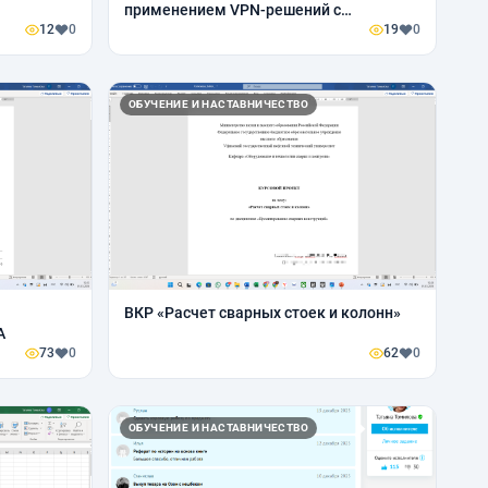
применением VPN-решений с
12
0
открытым исходным кодом
19
0
ОБУЧЕНИЕ И НАСТАВНИЧЕСТВО
ВКР «Расчет сварных стоек и колонн»
А
73
0
62
0
ОБУЧЕНИЕ И НАСТАВНИЧЕСТВО