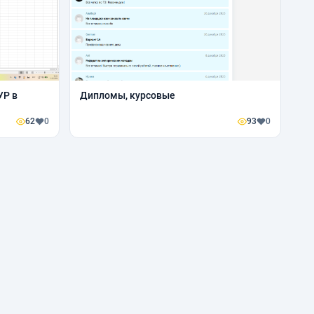
УР в
Дипломы, курсовые
62
0
93
0