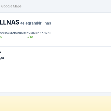
Google Maps
ILLNAS
›
telegramkirillnas
РОФЕССИОНАЛИЗМ
КОММУНИКАЦИЯ
-
10
/10
а
ода