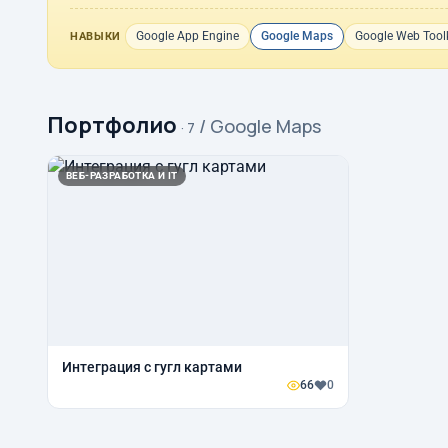
Google App Engine
Google Maps
Google Web Toolk
НАВЫКИ
Портфолио
/ Google Maps
· 7
ВЕБ-РАЗРАБОТКА И IT
Интеграция с гугл картами
66
0