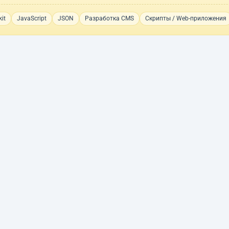
it
JavaScript
JSON
Разработка CMS
Скрипты / Web-приложения