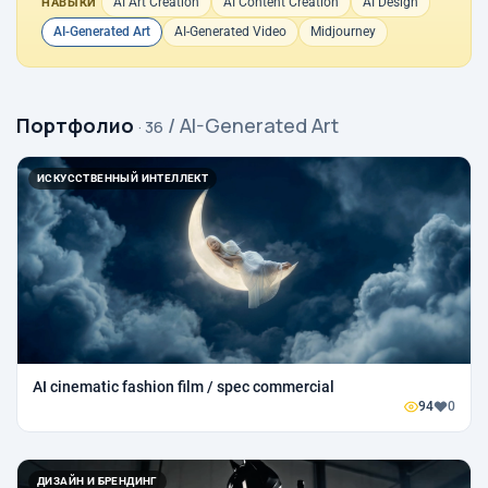
AI Art Creation
AI Content Creation
AI Design
НАВЫКИ
AI-Generated Art
AI-Generated Video
Midjourney
Портфолио
/ AI-Generated Art
· 36
ИСКУССТВЕННЫЙ ИНТЕЛЛЕКТ
AI cinematic fashion film / spec commercial
94
0
ДИЗАЙН И БРЕНДИНГ