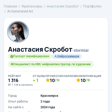
Главная
Фрилансеры
Анастасия Скробот
Портфолио
AI-Generated Art
Анастасия Скробот
›
stormiai
Паспорт верифицирован
Нейросаммари
Специалист по ИИ/ нейроиллюстратор /ai художник
РЕЙТИНГ
ОТЗЫВЫ
ПРОФЕССИОНАЛИЗМ
КОММУНИКАЦИЯ
1 316
1
10
10
/10
/10
№ 1 134 в каталоге
Город
Красноярск
Опыт работы
2 года
На сайте с
2024 года