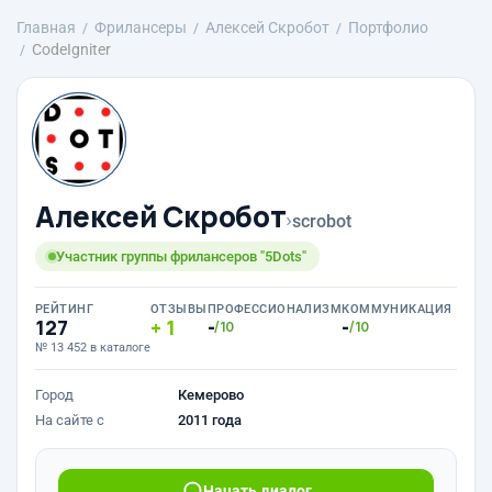
Главная
Фрилансеры
Алексей Скробот
Портфолио
CodeIgniter
Алексей Скробот
›
scrobot
Участник группы фрилансеров "5Dots"
РЕЙТИНГ
ОТЗЫВЫ
ПРОФЕССИОНАЛИЗМ
КОММУНИКАЦИЯ
127
1
-
-
/10
/10
№ 13 452 в каталоге
Город
Кемерово
На сайте с
2011 года
Начать диалог