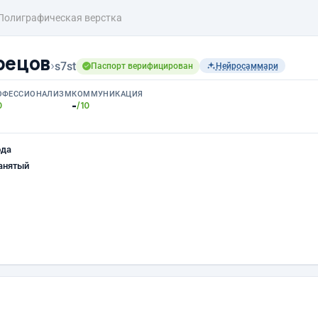
Полиграфическая верстка
рецов
›
s7st
Паспорт верифицирован
Нейросаммари
ОФЕССИОНАЛИЗМ
КОММУНИКАЦИЯ
-
0
/10
ода
анятый