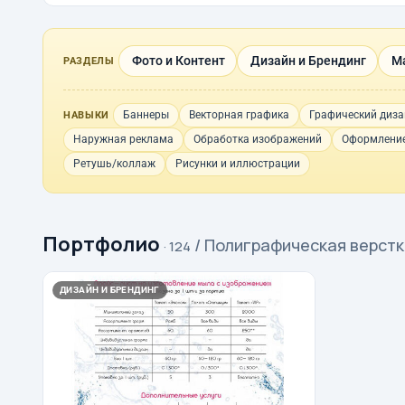
Фото и Контент
Дизайн и Брендинг
М
РАЗДЕЛЫ
Баннеры
Векторная графика
Графический диза
НАВЫКИ
Наружная реклама
Обработка изображений
Оформление
Ретушь/коллаж
Рисунки и иллюстрации
Портфолио
/ Полиграфическая верст
· 124
ДИЗАЙН И БРЕНДИНГ