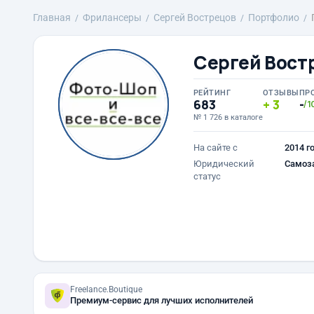
Главная
Фрилансеры
Сергей Вострецов
Портфолио
Сергей Вост
РЕЙТИНГ
ОТЗЫВЫ
ПР
683
3
-
/1
№ 1 726 в каталоге
На сайте с
2014 г
Юридический
Самоз
статус
Freelance.Boutique
Премиум-сервис для лучших исполнителей