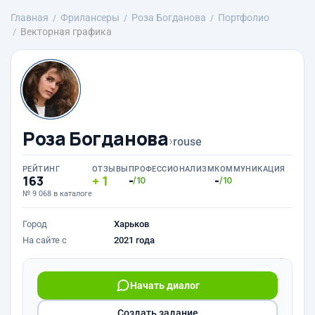
Главная
Фрилансеры
Роза Богданова
Портфолио
Векторная графика
Роза Богданова
›
rouse
РЕЙТИНГ
ОТЗЫВЫ
ПРОФЕССИОНАЛИЗМ
КОММУНИКАЦИЯ
163
1
-
-
/10
/10
№ 9 068 в каталоге
Город
Харьков
На сайте с
2021 года
Начать диалог
Создать задание