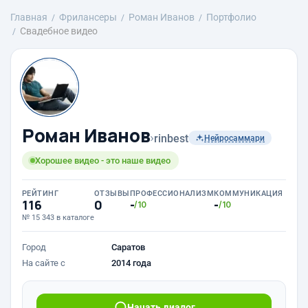
Главная
Фрилансеры
Роман Иванов
Портфолио
Свадебное видео
Роман Иванов
›
rinbest
Нейросаммари
Хорошее видео - это наше видео
РЕЙТИНГ
ОТЗЫВЫ
ПРОФЕССИОНАЛИЗМ
КОММУНИКАЦИЯ
116
0
-
-
/10
/10
№ 15 343 в каталоге
Город
Саратов
На сайте с
2014 года
Начать диалог