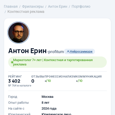
Главная
Фрилансеры
Антон Ерин
Портфолио
Контекстная реклама
Антон Ерин
›
profitum
Нейросаммари
Маркетолог 7+ лет | Контекстная и таргетированная
реклама
РЕЙТИНГ
ОТЗЫВЫ
ПРОФЕССИОНАЛИЗМ
КОММУНИКАЦИЯ
3 402
0
-
-
/10
/10
№ 764 в каталоге
Город
Москва
Опыт работы
8 лет
На сайте с
2024 года
Юридический
Юридическое лицо