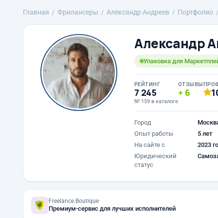
Главная
Фрилансеры
Александр Андреев
Портфолио
Александр А
Упаковка для Маркетпле
РЕЙТИНГ
ОТЗЫВЫ
ПРО
7 245
6
1
№ 159 в каталоге
Город
Москв
Опыт работы
5 лет
На сайте с
2023 г
Юридический
Самоз
статус
Freelance.Boutique
Премиум-сервис для лучших исполнителей