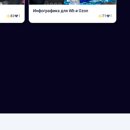
Инфографика для Wb и Ozon
83
1
71
1