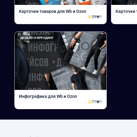
Карточки товаров для Wb и Ozon
Карточки 
39
1
ДИЗАЙН И БРЕНДИНГ
Инфографика для Wb и Ozon
77
1