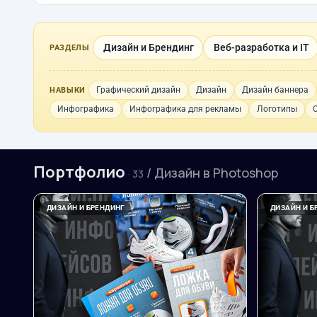
Дизайн и Брендинг
Веб-разработка и IT
РАЗДЕЛЫ
Графический дизайн
Дизайн
Дизайн баннера
НАВЫКИ
Инфографика
Инфографика для рекламы
Логотипы
Портфолио
/ Дизайн в Photoshop
· 33
ДИЗАЙН И БРЕНДИНГ
ДИЗАЙН И Б