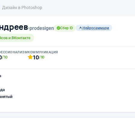
Дизайн в Photoshop
ндреев
›
prodesigen
Сбер ID
Нейросаммари
йсов и ВКонтакте
ФЕССИОНАЛИЗМ
КОММУНИКАЦИЯ
0
10
/10
/10
а
ода
анятый