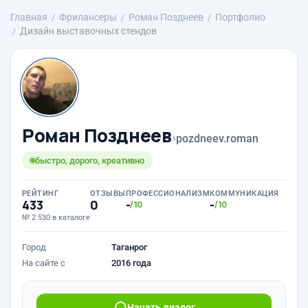
Главная
Фрилансеры
Роман Позднеев
Портфолио
Дизайн выставочных стендов
Роман Позднеев
›
pozdneev.roman
быстро, дорого, креативно
РЕЙТИНГ
ОТЗЫВЫ
ПРОФЕССИОНАЛИЗМ
КОММУНИКАЦИЯ
433
0
-
-
/10
/10
№ 2 530 в каталоге
Город
Таганрог
На сайте с
2016 года
Начать диалог