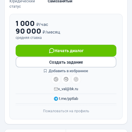
Юридический
Самозанятый
статус
1 000
₽/час
90 000
₽/месяц
средняя ставка
Начать диалог
Создать задание
Добавить в избранное
v_val@bk.ru
t.me/pptlab
Пожаловаться на профиль