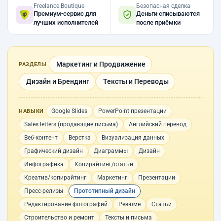
Freelance.Boutique
Безопасная сделка
Премиум-сервис для
Деньги списываются
лучших исполнителей
после приёмки
Маркетинг и Продвижение
РАЗДЕЛЫ
Дизайн и Брендинг
Тексты и Переводы
Google Slides
PowerPoint презентации
НАВЫКИ
Sales letters (продающие письма)
Английский перевод
Веб-контент
Верстка
Визуализация данных
Графический дизайн
Диаграммы
Дизайн
Инфографика
Копирайтинг/статьи
Креатив/копирайтинг
Маркетинг
Презентации
Пресс-релизы
Прототипный дизайн
Редактирование фотографий
Резюме
Статьи
Строительство и ремонт
Тексты и письма