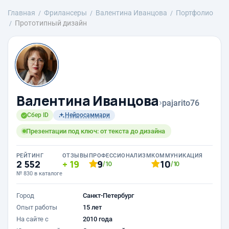
Главная
Фрилансеры
Валентина Иванцова
Портфолио
Прототипный дизайн
Валентина Иванцова
›
pajarito76
Сбер ID
Нейросаммари
Презентации под ключ: от текста до дизайна
РЕЙТИНГ
ОТЗЫВЫ
ПРОФЕССИОНАЛИЗМ
КОММУНИКАЦИЯ
2 552
19
9
10
/10
/10
№ 830 в каталоге
Город
Санкт-Петербург
Опыт работы
15 лет
На сайте с
2010 года