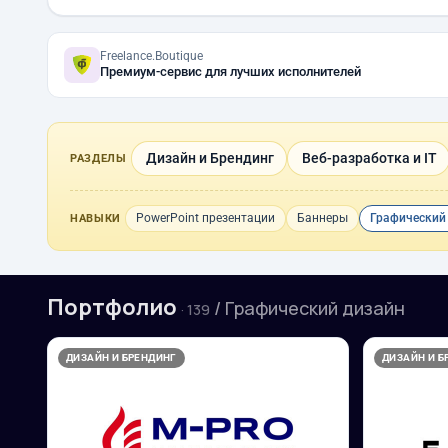
Freelance.Boutique
Премиум-сервис для лучших исполнителей
Дизайн и Брендинг
Веб-разработка и IT
РАЗДЕЛЫ
PowerPoint презентации
Баннеры
Графический
НАВЫКИ
Портфолио
/ Графический дизайн
· 139
ДИЗАЙН И БРЕНДИНГ
ДИЗАЙН И Б