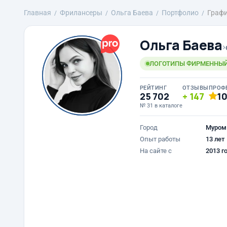
Главная
Фрилансеры
Ольга Баева
Портфолио
Графи
Ольга Баева
›
ЛОГОТИПЫ ФИРМЕННЫЙ 
РЕЙТИНГ
ОТЗЫВЫ
ПРОФ
25 702
147
1
№ 31 в каталоге
Город
Муром
Опыт работы
13 лет
На сайте с
2013 г