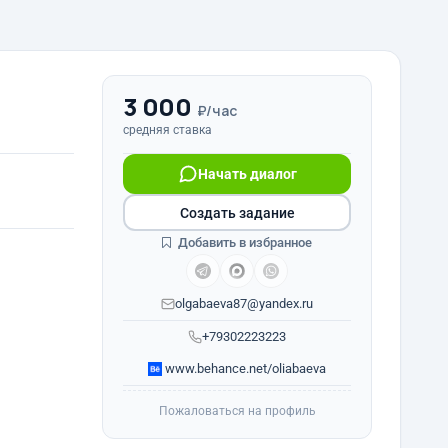
3 000
₽/час
средняя ставка
Начать диалог
Создать задание
Добавить в избранное
olgabaeva87@yandex.ru
+79302223223
www.behance.net/oliabaeva
Пожаловаться на профиль