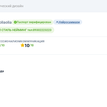
ческий дизайн
oliaolia
Паспорт верифицирован
Нейросаммари
СТИЛЬ НЕЙМИНГ тел:89302223223
ЕССИОНАЛИЗМ
КОММУНИКАЦИЯ
0
10
/10
/10
ода