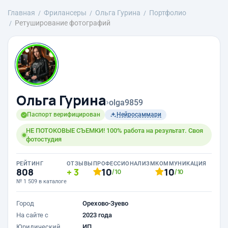
Главная
Фрилансеры
Ольга Гурина
Портфолио
Ретуширование фотографий
Ольга Гурина
›
olga9859
Паспорт верифицирован
Нейросаммари
НЕ ПОТОКОВЫЕ СЪЕМКИ! 100% работа на результат. Своя
фотостудия
РЕЙТИНГ
ОТЗЫВЫ
ПРОФЕССИОНАЛИЗМ
КОММУНИКАЦИЯ
808
3
10
10
/10
/10
№ 1 509 в каталоге
Город
Орехово-Зуево
На сайте с
2023 года
Юридический
ИП