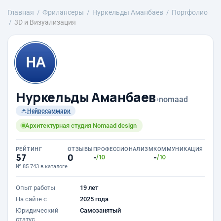
Главная
Фрилансеры
Нуркельды Аманбаев
Портфолио
3D и Визуализация
Нуркельды Аманбаев
›
nomaad
Нейросаммари
Архитектурная студия Nomaad design
РЕЙТИНГ
ОТЗЫВЫ
ПРОФЕССИОНАЛИЗМ
КОММУНИКАЦИЯ
57
0
-
-
/10
/10
№ 85 743 в каталоге
Опыт работы
19 лет
На сайте с
2025 года
Юридический
Самозанятый
статус