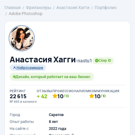
Главная
Фрилансеры
Анастасия Хагги
Портфолио
Adobe Photoshop
Анастасия Хагги
›
nastu1
Сбер ID
Нейросаммари
Дизайн, который работает на ваш бизнес
РЕЙТИНГ
ОТЗЫВЫ
ПРОФЕССИОНАЛИЗМ
КОММУНИКАЦИЯ
22 615
42
10
10
/10
/10
№ 665 в каталоге
Город
Саратов
Опыт работы
8 лет
На сайте с
2022 года