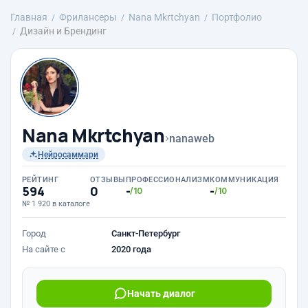
Главная
Фрилансеры
Nana Mkrtchyan
Портфолио
Дизайн и Брендинг
Nana Mkrtchyan
›
nanaweb
Нейросаммари
РЕЙТИНГ
ОТЗЫВЫ
ПРОФЕССИОНАЛИЗМ
КОММУНИКАЦИЯ
594
0
-
-
/10
/10
№ 1 920 в каталоге
Город
Санкт-Петербург
На сайте с
2020 года
Начать диалог