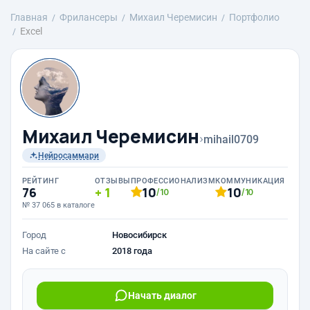
Главная
Фрилансеры
Михаил Черемисин
Портфолио
Excel
Михаил Черемисин
›
mihail0709
Нейросаммари
РЕЙТИНГ
ОТЗЫВЫ
ПРОФЕССИОНАЛИЗМ
КОММУНИКАЦИЯ
76
1
10
10
/10
/10
№ 37 065 в каталоге
Город
Новосибирск
На сайте с
2018 года
Начать диалог