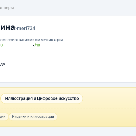
аннеры
нина
›
meri734
РОФЕССИОНАЛИЗМ
КОММУНИКАЦИЯ
-
10
/10
ода
Иллюстрация и Цифровое искусство
ции
Рисунки и иллюстрации