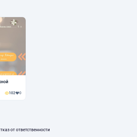
жной
102
0
тказ от ответственности