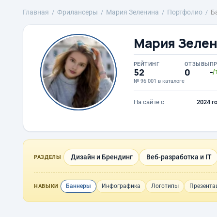
Главная
Фрилансеры
Мария Зеленина
Портфолио
Б
Мария Зеле
РЕЙТИНГ
ОТЗЫВЫ
П
52
0
-
/
№ 96 001 в каталоге
На сайте с
2024 г
Дизайн и Брендинг
Веб-разработка и IT
РАЗДЕЛЫ
Баннеры
Инфографика
Логотипы
Презента
НАВЫКИ