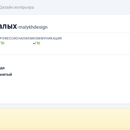
Дизайн интерьера
алых
›
malykhdesign
РОФЕССИОНАЛИЗМ
КОММУНИКАЦИЯ
-
/10
/10
ода
анятый