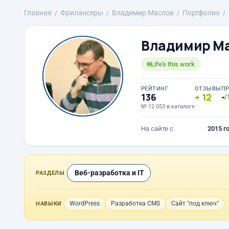
Главная
Фрилансеры
Владимир Маслов
Портфолио
Владимир М
Life's this work
РЕЙТИНГ
ОТЗЫВЫ
П
136
12
-
/
№ 12 053 в каталоге
На сайте с
2015 г
Веб-разработка и IT
РАЗДЕЛЫ
WordPress
Разработка CMS
Сайт "под ключ"
НАВЫКИ