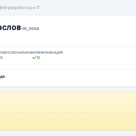
Веб-разработка и IT
аслов
›
m_vova
РОФЕССИОНАЛИЗМ
КОММУНИКАЦИЯ
-
10
/10
ода