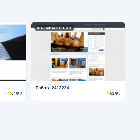
ВЕБ-РАЗРАБОТКА И IT
Работа 2413234
64
0
62
0