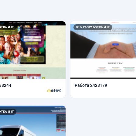
ТКА И IT
ВЕБ-РАЗРАБОТКА И IT
88244
Работа 2428179
64
0
ТКА И IT