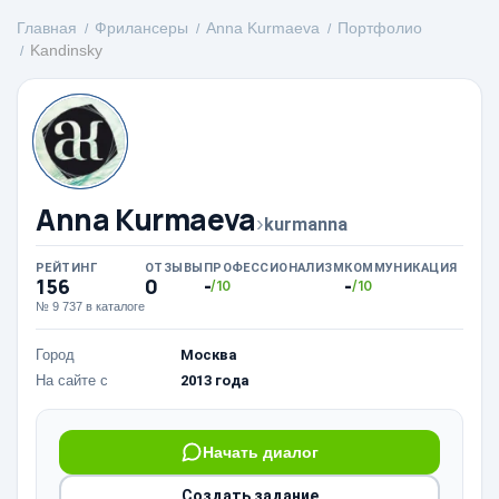
Главная
Фрилансеры
Anna Kurmaeva
Портфолио
Kandinsky
Anna Kurmaeva
›
kurmanna
РЕЙТИНГ
ОТЗЫВЫ
ПРОФЕССИОНАЛИЗМ
КОММУНИКАЦИЯ
156
0
-
-
/10
/10
№ 9 737 в каталоге
Город
Москва
На сайте с
2013 года
Начать диалог
Создать задание