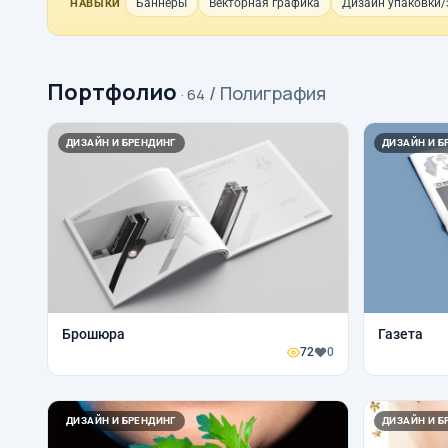
Баннеры
Векторная графика
Дизайн упаковки/
НАВЫКИ
Портфолио
/ Полиграфия
· 64
ДИЗАЙН И БРЕНДИНГ
ДИЗАЙН И Б
Брошюра
Газета
72
0
ДИЗАЙН И БРЕНДИНГ
ДИЗАЙН И Б