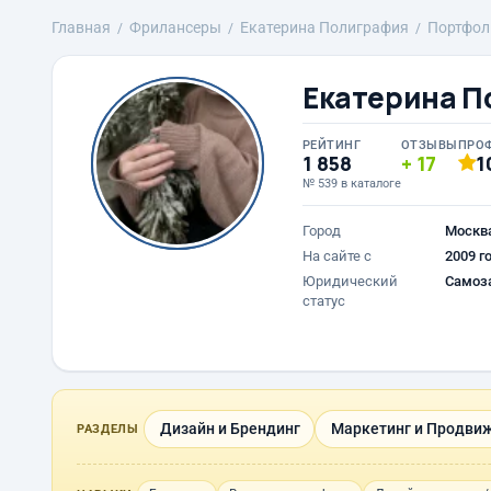
Главная
Фрилансеры
Екатерина Полиграфия
Портфол
Екатерина П
РЕЙТИНГ
ОТЗЫВЫ
ПРО
1 858
17
1
№ 539 в каталоге
Город
Москв
На сайте с
2009 г
Юридический
Самоз
статус
Дизайн и Брендинг
Маркетинг и Продви
РАЗДЕЛЫ