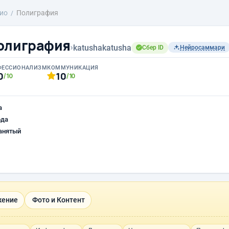
ио
Полиграфия
олиграфия
›
katushakatusha
Сбер ID
Нейросаммари
ФЕССИОНАЛИЗМ
КОММУНИКАЦИЯ
0
10
/10
/10
а
ода
анятый
жение
Фото и Контент