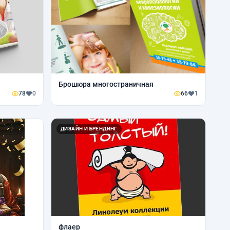
Брошюра многостраничная
78
0
66
1
ДИЗАЙН И БРЕНДИНГ
флаер