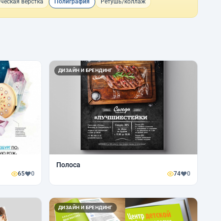
ческая верстка
Полиграфия
Ретушь/коллаж
ДИЗАЙН И БРЕНДИНГ
Полоса
65
0
74
0
ДИЗАЙН И БРЕНДИНГ