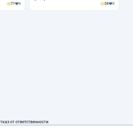
71
0
58
0
тказ от ответственности