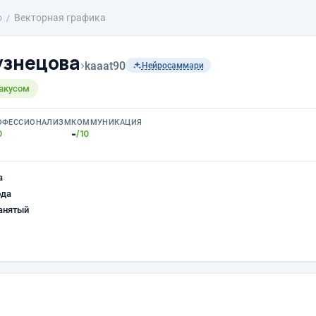
о
Векторная графика
узнецова
›
kaaat90
Нейросаммари
 вкусом
ОФЕССИОНАЛИЗМ
КОММУНИКАЦИЯ
-
0
/10
а
ода
анятый