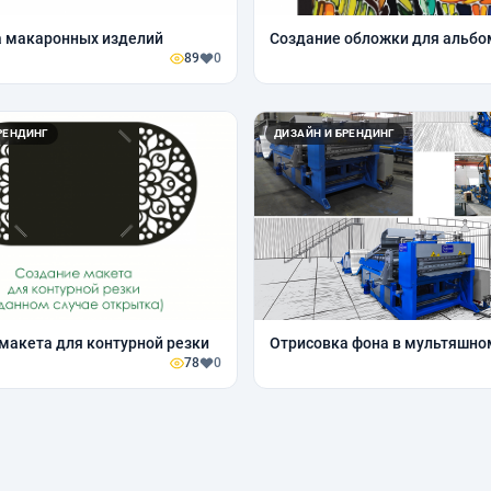
а макаронных изделий
Создание обложки для альбо
89
0
РЕНДИНГ
ДИЗАЙН И БРЕНДИНГ
макета для контурной резки
Отрисовка фона в мультяшно
78
0