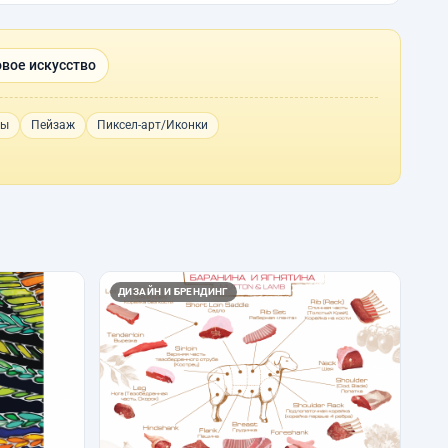
вое искусство
пы
Пейзаж
Пиксел-арт/Иконки
ДИЗАЙН И БРЕНДИНГ