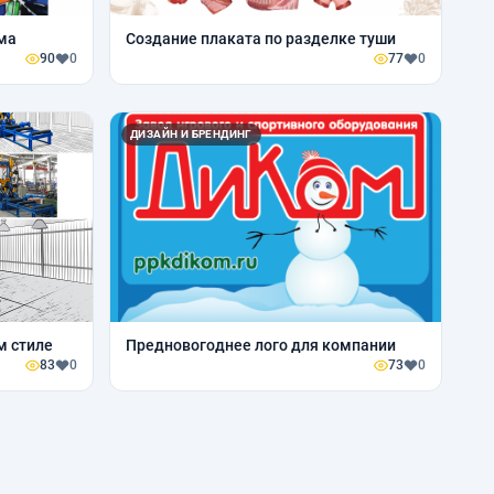
ма
Создание плаката по разделке туши
90
0
77
0
ДИЗАЙН И БРЕНДИНГ
м стиле
Предновогоднее лого для компании
83
0
73
0