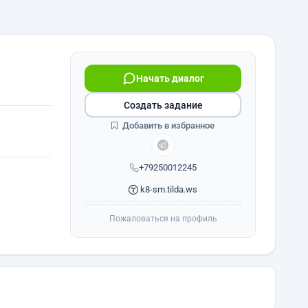
Начать диалог
Создать задание
Добавить в избранное
+79250012245
k8-sm.tilda.ws
Пожаловаться на профиль