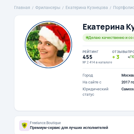
Главная
Фрилансеры
Екатерина Кузнецова
Портфоли
Екатерина К
Делаю качественно и со
РЕЙТИНГ
ОТЗЫВЫ
ПР
455
3
-
/1
№ 2 414 в каталоге
Город
Москв
На сайте с
2017 г
Юридический
Самоз
статус
Freelance.Boutique
Премиум-сервис для лучших исполнителей