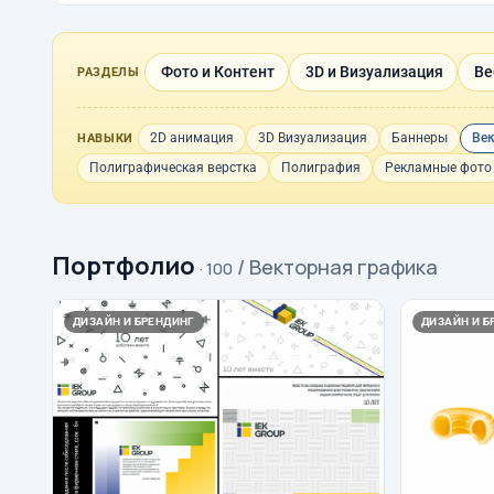
Фото и Контент
3D и Визуализация
Ве
РАЗДЕЛЫ
2D анимация
3D Визуализация
Баннеры
Ве
НАВЫКИ
Полиграфическая верстка
Полиграфия
Рекламные фото
Портфолио
/ Векторная графика
· 100
ДИЗАЙН И БРЕНДИНГ
ДИЗАЙН И Б