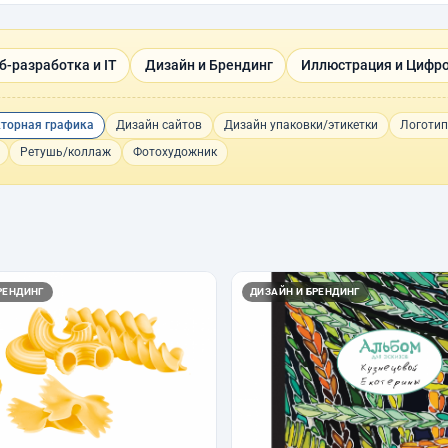
б-разработка и IT
Дизайн и Брендинг
Иллюстрация и Цифро
кторная графика
Дизайн сайтов
Дизайн упаковки/этикетки
Логоти
Ретушь/коллаж
Фотохудожник
РЕНДИНГ
ДИЗАЙН И БРЕНДИНГ