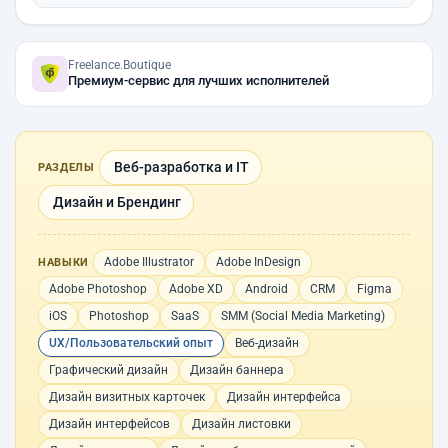
Freelance.Boutique
Премиум-сервис для лучших исполнителей
Веб-разработка и IT
РАЗДЕЛЫ
Дизайн и Брендинг
Adobe Illustrator
Adobe InDesign
НАВЫКИ
Adobe Photoshop
Adobe XD
Android
CRM
Figma
iOS
Photoshop
SaaS
SMM (Social Media Marketing)
UX/Пользовательский опыт
Веб-дизайн
Графический дизайн
Дизайн баннера
Дизайн визитных карточек
Дизайн интерфейса
Дизайн интерфейсов
Дизайн листовки