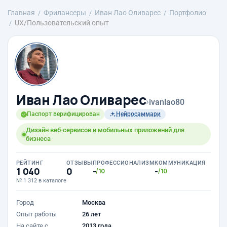
Главная
Фрилансеры
Иван Лао Оливарес
Портфолио
UX/Пользовательский опыт
Иван Лао Оливарес
›
ivanlao80
Паспорт верифицирован
Нейросаммари
Дизайн веб-сервисов и мобильных приложений для
бизнеса
РЕЙТИНГ
ОТЗЫВЫ
ПРОФЕССИОНАЛИЗМ
КОММУНИКАЦИЯ
1 040
0
-
-
/10
/10
№ 1 312 в каталоге
Город
Москва
Опыт работы
26 лет
На сайте с
2013 года