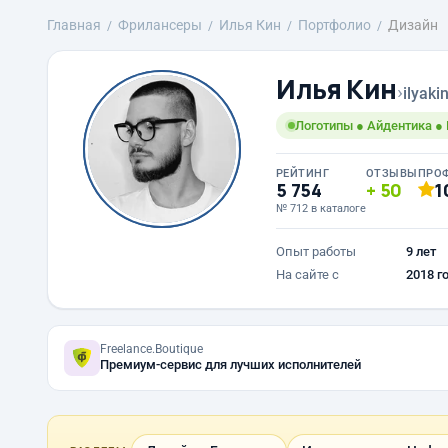
Главная
Фрилансеры
Илья Кин
Портфолио
Дизайн
Илья Кин
›
ilyaki
Логотипы ● Айдентика ●
РЕЙТИНГ
ОТЗЫВЫ
ПРО
5 754
50
1
№ 712 в каталоге
Опыт работы
9 лет
На сайте с
2018 г
Freelance.Boutique
Премиум-сервис для лучших исполнителей