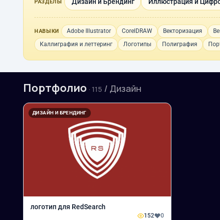
Дизайн и Брендинг
Иллюстрация и Цифро
РАЗДЕЛЫ
Adobe Illustrator
CorelDRAW
Векторизация
Ве
НАВЫКИ
Каллиграфия и леттеринг
Логотипы
Полиграфия
Пор
Портфолио
/ Дизайн
· 115
ДИЗАЙН И БРЕНДИНГ
логотип для RedSearch
152
0