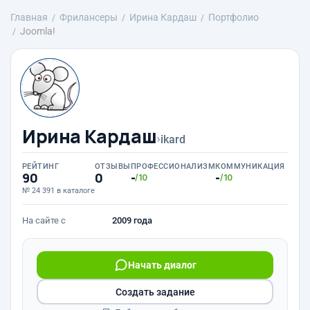
Главная
Фрилансеры
Ирина Кардаш
Портфолио
Joomla!
Ирина Кардаш
›
ikard
РЕЙТИНГ
ОТЗЫВЫ
ПРОФЕССИОНАЛИЗМ
КОММУНИКАЦИЯ
90
0
-
-
/10
/10
№ 24 391 в каталоге
На сайте с
2009 года
Начать диалог
Создать задание