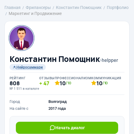
Главная
Фрилансеры
Константин Помощник
Портфолио
Маркетинг и Продвижение
Константин Помощник
›
helpper
Нейросаммари
РЕЙТИНГ
ОТЗЫВЫ
ПРОФЕССИОНАЛИЗМ
КОММУНИКАЦИЯ
808
47
10
10
/10
/10
№ 1 511 в каталоге
Город
Волгоград
На сайте с
2017 года
Начать диалог