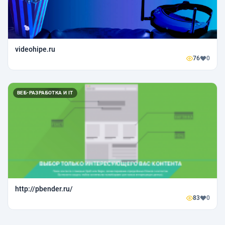
videohipe.ru
76
0
ВЕБ-РАЗРАБОТКА И IT
http://pbender.ru/
83
0