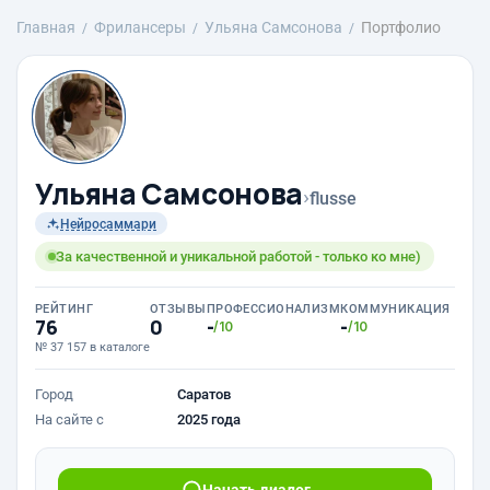
Главная
Фрилансеры
Ульяна Самсонова
Портфолио
Ульяна Самсонова
›
flusse
Нейросаммари
За качественной и уникальной работой - только ко мне)
РЕЙТИНГ
ОТЗЫВЫ
ПРОФЕССИОНАЛИЗМ
КОММУНИКАЦИЯ
76
0
-
-
/10
/10
№ 37 157 в каталоге
Город
Саратов
На сайте с
2025 года