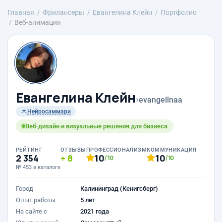
Главная
Фрилансеры
Евангелина Клейн
Портфолио
Веб-анимация
Евангелина Клейн
›
evangellnaa
Нейросаммари
Веб-дизайн и визуальные решения для бизнеса
РЕЙТИНГ
ОТЗЫВЫ
ПРОФЕССИОНАЛИЗМ
КОММУНИКАЦИЯ
2 354
8
10
10
/10
/10
№ 453 в каталоге
Город
Калининград (Кенигсберг)
Опыт работы
5 лет
На сайте с
2021 года