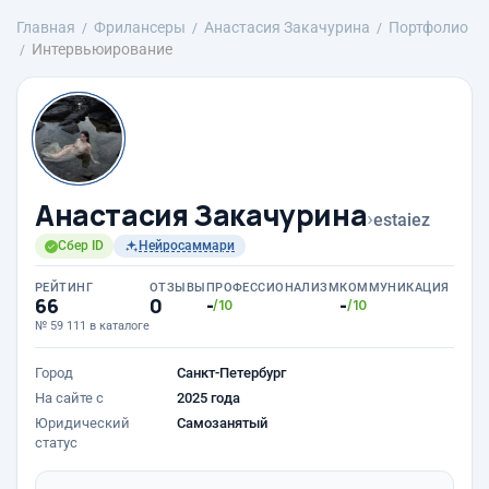
Главная
Фрилансеры
Анастасия Закачурина
Портфолио
Интервьюирование
Анастасия Закачурина
›
estaiez
Сбер ID
Нейросаммари
РЕЙТИНГ
ОТЗЫВЫ
ПРОФЕССИОНАЛИЗМ
КОММУНИКАЦИЯ
66
0
-
-
/10
/10
№ 59 111 в каталоге
Город
Санкт-Петербург
На сайте с
2025 года
Юридический
Самозанятый
статус