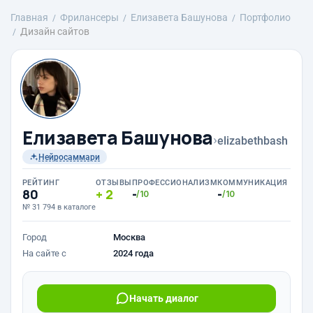
Главная
Фрилансеры
Елизавета Башунова
Портфолио
Дизайн сайтов
Елизавета Башунова
›
elizabethbash
Нейросаммари
РЕЙТИНГ
ОТЗЫВЫ
ПРОФЕССИОНАЛИЗМ
КОММУНИКАЦИЯ
80
2
-
-
/10
/10
№ 31 794 в каталоге
Город
Москва
На сайте с
2024 года
Начать диалог